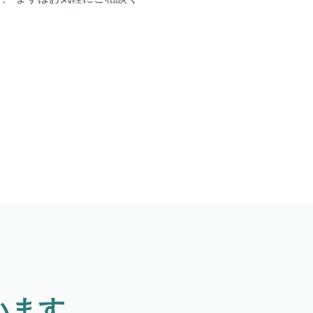
。
います